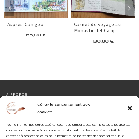
Aspres-Canigou
Carnet de voyage au
Monastir del Camp
65,00
€
130,00
€
À PROPOS
Gérer le consentement aux
CONTACT
cookies
Pour offrir les meilleures expériences, nous utilisons des technologies telles que les
cookies pour stocker et/ou accéder aux informations des appareils. Le fait de
consentir à ces technologies nous permettra de traiter des données telles que le
Rechercher