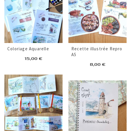
au
plus
ancien
Coloriage Aquarelle
Recette illustrée Repro
A5
15,00
€
8,00
€