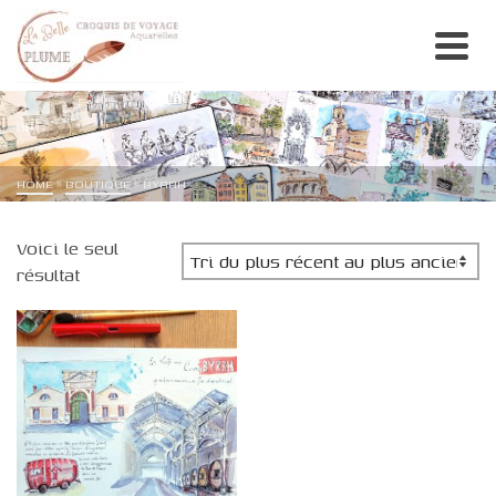
BYRRH
HOME
»
BOUTIQUE
»
BYRRH
Voici le seul
résultat