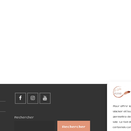
Pour offrir l
stocker et/o
permettra de
Rechercher
site. Le fait
Rechercher
certaines car