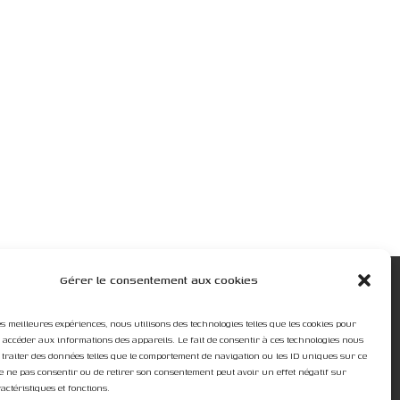
Gérer le consentement aux cookies
LIVRAISONS ET RETOURS
Avis certifiés
es meilleures expériences, nous utilisons des technologies telles que les cookies pour
u accéder aux informations des appareils. Le fait de consentir à ces technologies nous
Paiement sécurisé
 traiter des données telles que le comportement de navigation ou les ID uniques sur ce
 de ne pas consentir ou de retirer son consentement peut avoir un effet négatif sur
actéristiques et fonctions.