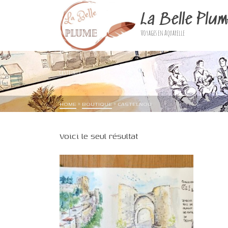
La Belle Plum
Voyages en Aquarelle
CASTELNOU
HOME
»
BOUTIQUE
»
CASTELNOU
Voici le seul résultat