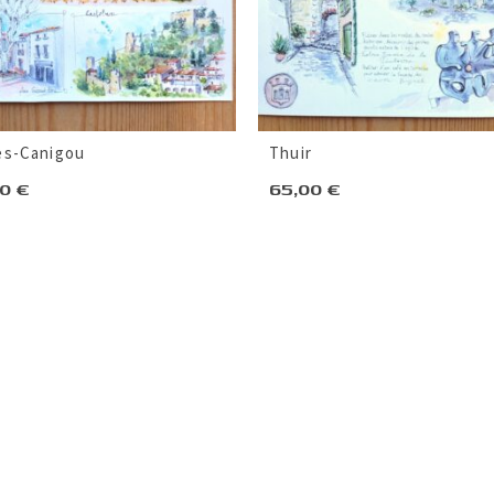
es-Canigou
Thuir
00
€
65,00
€